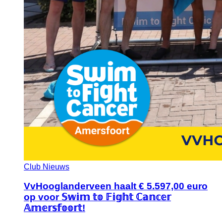
Club Nieuws
VvHooglanderveen haalt € 5.597,00 euro
op voor 𝕊𝕨𝕚𝕞 𝕥𝕠 𝔽𝕚𝕘𝕙𝕥 ℂ𝕒𝕟𝕔𝕖𝕣
𝔸𝕞𝕖𝕣𝕤𝕗𝕠𝕠𝕣𝕥!