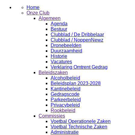
Home
Onze Club
Algemeen
Agenda
Bestuur
Clubblad / De Dribbelaar
Clubblad / NoppenNewz
Dronebeelden
Duurzaamheid
Historie
Vacatures
Verklaring Omtrent Gedrag
Beleidszaken
Alcoholbeleid
Beleidsplan 2023-2028
Kantinebeleid
Gedragscode
Parkeerbeleid
Privacybeleid
Rookbeleid
Commissies
Voetbal Operationele Zaken
Voetbal Technische Zaken
Administratie