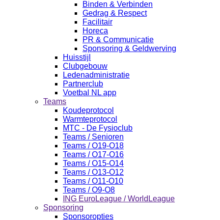
Binden & Verbinden
Gedrag & Respect
Facilitair
Horeca
PR & Communicatie
Sponsoring & Geldwerving
Huisstijl
Clubgebouw
Ledenadministratie
Partnerclub
Voetbal NL app
Teams
Koudeprotocol
Warmteprotocol
MTC - De Fysioclub
Teams / Senioren
Teams / O19-O18
Teams / O17-O16
Teams / O15-O14
Teams / O13-O12
Teams / O11-O10
Teams / O9-O8
ING EuroLeague / WorldLeague
Sponsoring
Sponsoropties