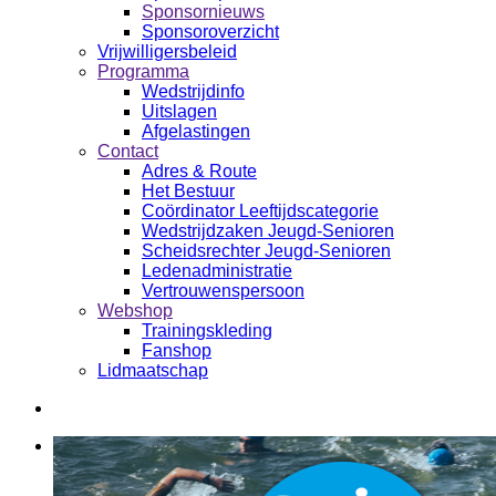
Sponsornieuws
Sponsoroverzicht
Vrijwilligersbeleid
Programma
Wedstrijdinfo
Uitslagen
Afgelastingen
Contact
Adres & Route
Het Bestuur
Coördinator Leeftijdscategorie
Wedstrijdzaken Jeugd-Senioren
Scheidsrechter Jeugd-Senioren
Ledenadministratie
Vertrouwenspersoon
Webshop
Trainingskleding
Fanshop
Lidmaatschap