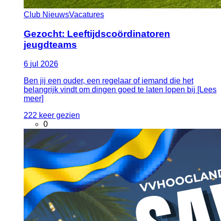
Club Nieuws
Vacatures
Gezocht: Leeftijdscoördinatoren
jeugdteams
6
jul
2026
Ben jij een ouder, een regelaar of iemand die het
belangrijk vindt om dingen goed te laten lopen bij [Lees
meer]
222 keer gezien
0