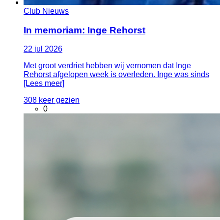
Club Nieuws
In memoriam: Inge Rehorst
22
jul
2026
Met groot verdriet hebben wij vernomen dat Inge
Rehorst afgelopen week is overleden. Inge was sinds
[Lees meer]
308 keer gezien
0