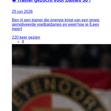
⚽ Trainer gezocht voor Dames 30 !
25
jun
2026
Ben jij een trainer die energie krijgt van een groep
gemotiveerde voetbaldames en weet hoe je [Lees
meer]
220 keer gezien
0