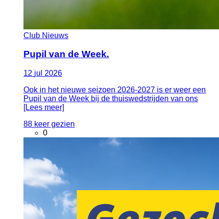
Club Nieuws
Pupil van de Week.
12
jul
2026
Ook in het nieuwe seizoen 2026-2027 is er weer een
Pupil van de Week bij de thuiswedstrijden van ons
[Lees meer]
88 keer gezien
0